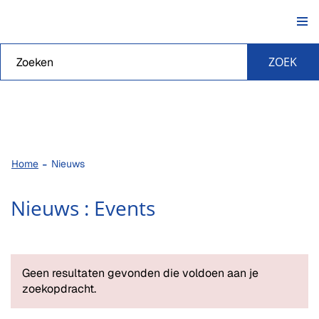
Naar
Portavida
content
Waarmee
ZOEK
kunnen
we je
helpen?
Home
Nieuws
Nieuws : Events
Geen resultaten gevonden die voldoen aan je
zoekopdracht.