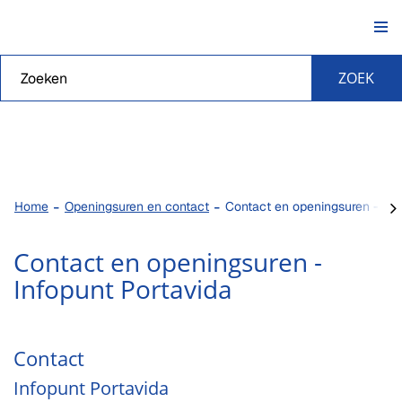
Naar
Portavida
content
Waarmee
ZOEK
kunnen
we je
helpen?
scro
Home
Openingsuren en contact
Contact en openingsuren - Inf
naa
lin
Contact en openingsuren -
Infopunt Portavida
Contact
Infopunt Portavida