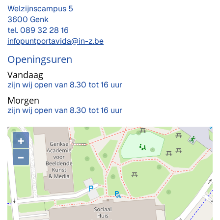
Adres
Welzijnscampus 5
,
3600
Genk
tel.
089 32 28 16
E-
infopuntportavida@in-z.be
mail
Openingsuren
Vandaag
zijn wij open van
8.30
tot
16
uur
Morgen
zijn wij open van
8.30
tot
16
uur
+
−